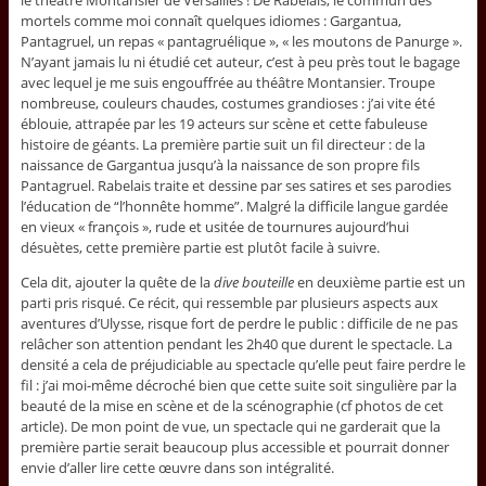
le théâtre Montansier de Versailles ! De Rabelais, le commun des
mortels comme moi connaît quelques idiomes : Gargantua,
Pantagruel, un repas « pantagruélique », « les moutons de Panurge ».
N’ayant jamais lu ni étudié cet auteur, c’est à peu près tout le bagage
avec lequel je me suis engouffrée au théâtre Montansier. Troupe
nombreuse, couleurs chaudes, costumes grandioses : j’ai vite été
éblouie, attrapée par les 19 acteurs sur scène et cette fabuleuse
histoire de géants. La première partie suit un fil directeur : de la
naissance de Gargantua jusqu’à la naissance de son propre fils
Pantagruel. Rabelais traite et dessine par ses satires et ses parodies
l’éducation de “l’honnête homme”. Malgré la difficile langue gardée
en vieux « françois », rude et usitée de tournures aujourd’hui
désuètes, cette première partie est plutôt facile à suivre.
Cela dit, ajouter la quête de la
dive bouteille
en deuxième partie est un
parti pris risqué. Ce récit, qui ressemble par plusieurs aspects aux
aventures d’Ulysse, risque fort de perdre le public : difficile de ne pas
relâcher son attention pendant les 2h40 que durent le spectacle. La
densité a cela de préjudiciable au spectacle qu’elle peut faire perdre le
fil : j’ai moi-même décroché bien que cette suite soit singulière par la
beauté de la mise en scène et de la scénographie (cf photos de cet
article). De mon point de vue, un spectacle qui ne garderait que la
première partie serait beaucoup plus accessible et pourrait donner
envie d’aller lire cette œuvre dans son intégralité.