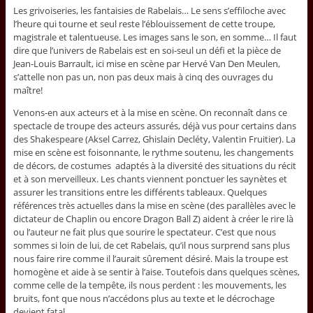
Les grivoiseries, les fantaisies de Rabelais… Le sens s’effiloche avec
l’heure qui tourne et seul reste l’éblouissement de cette troupe,
magistrale et talentueuse. Les images sans le son, en somme… Il faut
dire que l’univers de Rabelais est en soi-seul un défi et la pièce de
Jean-Louis Barrault, ici mise en scène par Hervé Van Den Meulen,
s’attelle non pas un, non pas deux mais à cinq des ouvrages du
maître!
Venons-en aux acteurs et à la mise en scène. On reconnaît dans ce
spectacle de troupe des acteurs assurés, déjà vus pour certains dans
des Shakespeare (Aksel Carrez, Ghislain Decléty, Valentin Fruitier). La
mise en scène est foisonnante, le rythme soutenu, les changements
de décors, de costumes adaptés à la diversité des situations du récit
et à son merveilleux. Les chants viennent ponctuer les saynètes et
assurer les transitions entre les différents tableaux. Quelques
références très actuelles dans la mise en scène (des parallèles avec le
dictateur de Chaplin ou encore Dragon Ball Z) aident à créer le rire là
ou l’auteur ne fait plus que sourire le spectateur. C’est que nous
sommes si loin de lui, de cet Rabelais, qu’il nous surprend sans plus
nous faire rire comme il l’aurait sûrement désiré. Mais la troupe est
homogène et aide à se sentir à l’aise. Toutefois dans quelques scènes,
comme celle de la tempête, ils nous perdent : les mouvements, les
bruits, font que nous n’accédons plus au texte et le décrochage
devient fatal.