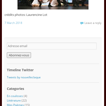
crédits photos: Laurencine Lot
7 March 2018
Leave a reply
A
d
r
e
s
s
Timeline Twitter
e
e
Tweets by nouvelleclaque
m
a
Categories
i
l
En coulisses
(4)
Littérature
(22)
Mes Poèmes
(15)