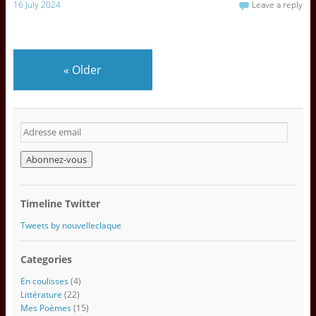
16 July 2024
Leave a reply
«
Older
A
d
r
e
s
s
Timeline Twitter
e
e
Tweets by nouvelleclaque
m
a
Categories
i
l
En coulisses
(4)
Littérature
(22)
Mes Poèmes
(15)