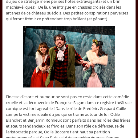
du jeu de stratège mené par ses hôtes extravagants (et un brin
machiavéliques) ! De là, une intrigue en chassés croisés dans les
arcanes de ce château suédois. Des petites conspirations perverses
qui feront frémir ce prétendant trop brûlant (et gênant)…
Finesse d’esprit et humour ne sont pas en reste dans cette comédie
cruelle et la découverte de Françoise Sagan dans ce registre théâtrale
comique est fort agréable ! Dans le rôle de Frédéric, Gaspard Cuillé
campe la victime idéale du jeu qui se trame autour de lui. Odile
Blanchet et Benjamin Romieux sont parfaits dans les rôles des frères
et sœurs tendancieux et frivoles. Dans son rôle de défenseuse de
l’aristocratie perdue, Odile Boccare tient haut sa partition
embourgeoisée et Sana Puis celui de première épouse, femme-