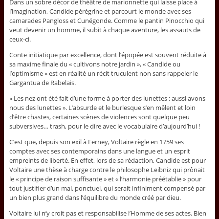
Dans un sobre décor de théâtre de marionnette qui laisse place à
l’imagination, Candide pérégrine et parcourt le monde avec ses
camarades Pangloss et Cunégonde. Comme le pantin Pinocchio qui
veut devenir un homme, il subit à chaque aventure, les assauts de
ceux-ci.
Conte initiatique par excellence, dont l’épopée est souvent réduite à
sa maxime finale du « cultivons notre jardin », « Candide ou
l’optimisme » est en réalité un récit truculent non sans rappeler le
Gargantua de Rabelais.
« Les nez ont été fait d’une forme à porter des lunettes : aussi avons-
nous des lunettes ». L’absurde et le burlesque s’en mêlent et loin
d’être chastes, certaines scènes de violences sont quelque peu
subversives… trash, pour le dire avec le vocabulaire d’aujourd’hui !
C’est que, depuis son exil à Ferney, Voltaire règle en 1759 ses
comptes avec ses contemporains dans une langue et un esprit
empreints de liberté. En effet, lors de sa rédaction, Candide est pour
Voltaire une thèse à charge contre le philosophe Leibniz qui prônait
le « principe de raison suffisante » et « l’harmonie préétablie » pour
tout justifier d’un mal, ponctuel, qui serait infiniment compensé par
un bien plus grand dans l’équilibre du monde créé par dieu.
Voltaire lui n’y croit pas et responsabilise l’Homme de ses actes. Bien