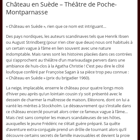
Château en Suède – Théâtre de Poche-
Montparnasse
« Château en Suède », rien que ce nom est intriguant…
Des pays nordiques, les auteurs scandinaves tels que Henrik Ibsen
ou August Strindberg (pour n’en citer que deux) nous ont habitués à
un certain vague à l’âme en lien souvent avec une nature
indomptable. Mais rares sont les histoires placées dans ces contrées
qui s’approchent au théâtre d’un marivaudage pervers dans une
ambiance de huis-clos à la Agatha Christie ! C’est peu dire le côté
loufoque conféré par Françoise Sagan à sa pièce trop peu connue :
« Château en Suède » (prix du brigadier 1960).
La neige, implacable, enserre le château pour quatre longs mois
d’hiver peu après qu’un lointain cousin s’y soit présenté avec le
dessein de charmer la maîtresse de maison, Eléonore, dont on lui a
vanté les mérites à Stockholm. Le désœuvrement qui s’installe dans
ce château encerclé pourrait alors créer ce fameux vague à l’âme…
Mais c’est sans compter les mœurs scandaleuses de ses hôtes,
auxquelles le jeune Frédéric ne s’était guère préparé. Sa quête
d’aventure extra-conjugale prend un drôle de tournant alors qu’il
découvre certains secrets de famille inavouables et devient la proie