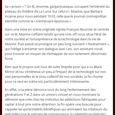
Sa « prison » ? Un lit, énorme, gargantuesque, occupant l’entièreté du
plateau du théâtre de La Luna. Sur celui-ci : Maxine, que Barbara
incarne pour nous pendant 1h10, celle que le journal cosmopolitan
identifie comme la « trentenaire épanouie ».
Dans une mise en scène originale signée François Bourcier et centrée
sur ce lit, Maxine s’affaire tandis qu’une voix off nous situe l’état de
notre société et l’omniprésence de la technologie dans la vie de
Maxine. Puis passé ce prologue un peu long survient « l’événement »,
qui l’oblige à entamer son dialogue avec Leo, son assistant vocal,
pour trouver un moyen de s’échapper de son isolement désormais
forcé.
Bien que le propos soit tout de suite limpide pour qui a vu Black
Mirror et/ou s’intéresse un peu à l’impact de la technologie sur nos
vies personnelles et le tissu collectif de nos sociétés, la fin choisie
pour ce seul en scène est particulièrement intéressante.
En effet, si la pièce dénonce tout du long l’enfermement des
générations Y et Z dans un univers virtuel en nous montrant la
détresse que crée chez les individus les addictions fabriquées pour
capter à tout prix notre attention, la fin opère une bascule pour
rappeler les potentialités bénéfiques qui animaient les créateurs du
web telles que le partage de connaissance, la solidarité au-delà des