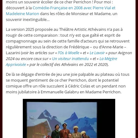
moins un souvenir écolier de ce cher Perrichon ! Pour moi :
découvert à la
Comédie-Française en 2008 avec Pierre Vial et
Madeleine Marion
dans les rôles de Monsieur et Madame, un
souvenir inextinguible…
La version 2025 proposée au Théâtre Artistic Athévains n’a pas à
rougir de cette comparaison : tout n’y est que gaîté et esprit de
compagnonnage au sein de cette famille d’acteurs qui se retrouvent
régulièrement sous la direction de Frédérique – ou d’Anne-Marie –
Lazarini (
voir les articles sur «
l’Os à Moelle
» et «
Le Lavoir
» pour Avignon
2024 ou encore ceux sur «
Un visiteur inattendu
» et «
La Mégère
Apprivoisée
» par le collectif des Athévains en 2022 et 2020
).
De là se dégage d’entrée de jeu une joie palpable au plateau où tous
se moquent gentiment de ce cher Perrichon, dont le potentiel
comique offre un rôle succulent à Cédric Colas et un pendant non
moins jubilatoire à Emmanuelle Galabru en Madame Perrichon.