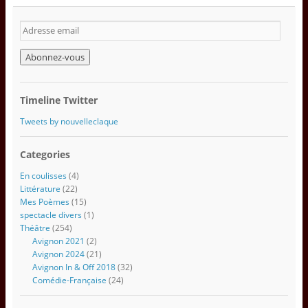
A
d
r
e
s
s
Timeline Twitter
e
e
Tweets by nouvelleclaque
m
a
Categories
i
l
En coulisses
(4)
Littérature
(22)
Mes Poèmes
(15)
spectacle divers
(1)
Théâtre
(254)
Avignon 2021
(2)
Avignon 2024
(21)
Avignon In & Off 2018
(32)
Comédie-Française
(24)