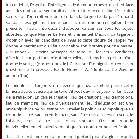
fut ce débat, l’esprit et l’intelligence de deux hommes qui se font face
avec des mots pour seul arbitre. Le recul donne cette liberté sur des
sujets que l’on croit voir de loin dans la lorgnette du passé quand
soudain resurgit un thème bien actuel, une interrogation bien
présente. Il sera intéressant d’écouter ce soir sur tous les sujets
abordés, ce que Marine Le Pen et Emmanuel Macron partageront
d’opinion avec les candidats de 1988 et cette piqûre de rappel me
donne le sentiment qu’il faut connaître son histoire pour ne pas se
« trumper ». Certains passages de fond, où les deux candidats
dévoilent leur parti pris m’ont interpellée, certains bis repetita m’ont
donné le vertige (propos durs de J. Chirac sur l’immigration, remise en
question de la presse, crise de Nouvelle-Calédonie contre Guyane
aujourd’hui).
Le peuple est toujours un devenir qui avance et le passé cette
lumière douce et âcre qui lui tend s’il veut ouvrir les yeux le flambeau
de la réflexion. En cela le théâtre : lieu de créations, lieu d’émotions,
lieu de mémoire, lieu de divertissement, lieu d’éducation est une
arme républicaine puissante pour mêler la politique et l’apolitique au
cœur de la cité. Sans prendre parti, sans être militant c’est au sens de
l’histoire, c’est à ce que nous voulons être au monde
individuellement et collectivement que l’on nous donne à réfléchir.
La culture est pour moi un phare qui partout peut élargir les esprits