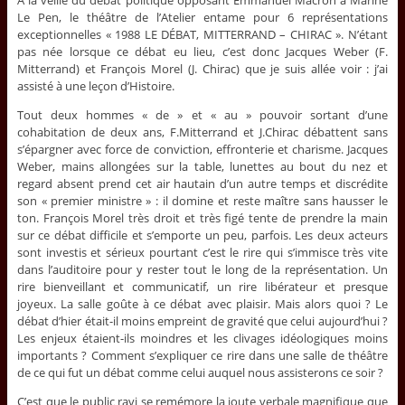
A la veille du débat politique opposant Emmanuel Macron à Marine
Le Pen, le théâtre de l’Atelier entame pour 6 représentations
exceptionnelles « 1988 LE DÉBAT, MITTERRAND – CHIRAC ». N’étant
pas née lorsque ce débat eu lieu, c’est donc Jacques Weber (F.
Mitterrand) et François Morel (J. Chirac) que je suis allée voir : j’ai
assisté à une leçon d’Histoire.
Tout deux hommes « de » et « au » pouvoir sortant d’une
cohabitation de deux ans, F.Mitterrand et J.Chirac débattent sans
s’épargner avec force de conviction, effronterie et charisme. Jacques
Weber, mains allongées sur la table, lunettes au bout du nez et
regard absent prend cet air hautain d’un autre temps et discrédite
son « premier ministre » : il domine et reste maître sans hausser le
ton. François Morel très droit et très figé tente de prendre la main
sur ce débat difficile et s’emporte un peu, parfois. Les deux acteurs
sont investis et sérieux pourtant c’est le rire qui s’immisce très vite
dans l’auditoire pour y rester tout le long de la représentation. Un
rire bienveillant et communicatif, un rire libérateur et presque
joyeux. La salle goûte à ce débat avec plaisir. Mais alors quoi ? Le
débat d’hier était-il moins empreint de gravité que celui aujourd’hui ?
Les enjeux étaient-ils moindres et les clivages idéologiques moins
importants ? Comment s’expliquer ce rire dans une salle de théâtre
de ce qui fut un débat comme celui auquel nous assisterons ce soir ?
C’est que le public ravi se remémore la joute verbale magnifique que