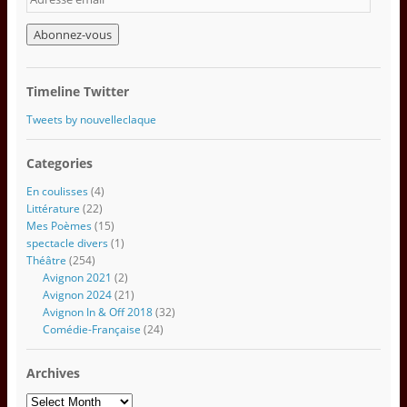
d
r
e
s
s
Timeline Twitter
e
e
Tweets by nouvelleclaque
m
a
Categories
i
l
En coulisses
(4)
Littérature
(22)
Mes Poèmes
(15)
spectacle divers
(1)
Théâtre
(254)
Avignon 2021
(2)
Avignon 2024
(21)
Avignon In & Off 2018
(32)
Comédie-Française
(24)
Archives
Archives