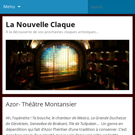
Menu
La Nouvelle Claque
A la découverte de vos prochaines claques artistiques…
Azor- Théâtre Montansier
Ah, l’opérette !
Ta bouche, le chanteur de Mexico, La Grande Duchesse
de Gérolstein, Geneviève de Brabant, l’Ile de Tulipatan
… Un genre en
déperdition qui fait d’Azor l’héritier d’une tradition à conserver. C’est