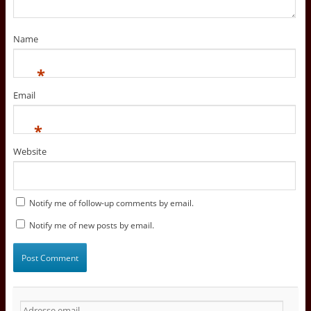
Name
*
Email
*
Website
Notify me of follow-up comments by email.
Notify me of new posts by email.
A