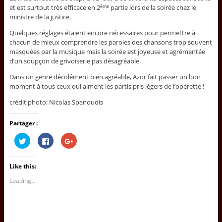
et est surtout très efficace en 2
partie lors de la soirée chez le
ème
ministre de la justice.
Quelques réglages étaient encore nécessaires pour permettre à
chacun de mieux comprendre les paroles des chansons trop souvent
masquées par la musique mais la soirée est joyeuse et agrémentée
d’un soupçon de grivoiserie pas désagréable.
Dans un genre décidément bien agréable, Azor fait passer un bon
moment à tous ceux qui aiment les partis pris légers de l’opérette !
crédit photo: Nicolas Spanoudis
Partager :
C
C
C
l
l
l
i
i
i
c
c
c
k
k
k
Like this:
t
t
t
o
o
o
s
s
s
Loading...
h
h
h
a
a
a
r
r
r
e
e
e
o
o
o
n
n
n