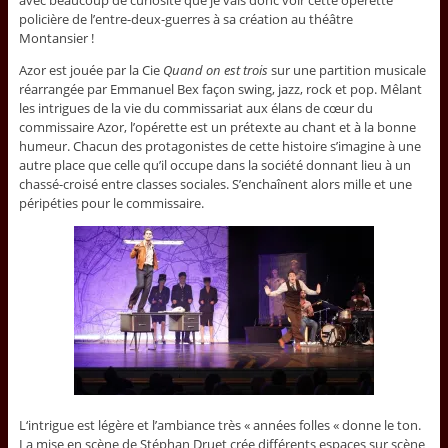
avec beaucoup de curiosité que je vais donc voir cette opérette
policière de l’entre-deux-guerres à sa création au théâtre
Montansier !
Azor est jouée par la Cie
Quand on est trois
sur une partition musicale
réarrangée par Emmanuel Bex façon swing, jazz, rock et pop. Mêlant
les intrigues de la vie du commissariat aux élans de cœur du
commissaire Azor, l’opérette est un prétexte au chant et à la bonne
humeur. Chacun des protagonistes de cette histoire s’imagine à une
autre place que celle qu’il occupe dans la société donnant lieu à un
chassé-croisé entre classes sociales. S’enchaînent alors mille et une
péripéties pour le commissaire.
L‘intrigue est légère et l’ambiance très « années folles « donne le ton.
La mise en scène de Stéphan Druet crée différents espaces sur scène