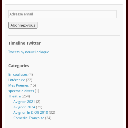
A
d
r
e
s
s
Timeline Twitter
e
e
Tweets by nouvelleclaque
m
a
Categories
i
l
En coulisses
(4)
Littérature
(22)
Mes Poèmes
(15)
spectacle divers
(1)
Théâtre
(254)
Avignon 2021
(2)
Avignon 2024
(21)
Avignon In & Off 2018
(32)
Comédie-Française
(24)