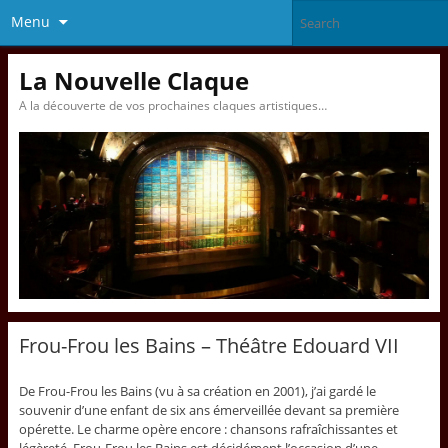
Menu
La Nouvelle Claque
A la découverte de vos prochaines claques artistiques…
Frou-Frou les Bains – Théâtre Edouard VII
De Frou-Frou les Bains (vu à sa création en 2001), j’ai gardé le
souvenir d’une enfant de six ans émerveillée devant sa première
opérette. Le charme opère encore : chansons rafraîchissantes et