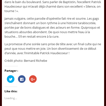
dans le bain du boulevard. Sans parler de Baptistin, l’excellent Patrick
Haudecoeur qui m’avait déjà charmé dans son excellent « Silence, on
tourne ! ».
Jamais vulgaire, cette parodie d’opérette fait rire et sourire. Les gags
s’enchaînent donnant un bon rythme à une histoire tarabiscotée,
portée par de bons dialogues et des acteurs en forme. Quiproquo et
situations absurdes abondent. De quoi nous mettre l’eau à la
bouche… S’il en restait encore à la cure.
La promesse d’une soirée sans prise de tête avec un final culte qui ne
peut que nous mettre en joie. Un bon divertissement de ce début
d’année, avec l’inimitable Patrick Haudecoeur !
Crédit photo: Bernard Richebe
Partager :
C
C
C
l
l
l
i
i
i
c
c
c
k
k
k
Like this:
t
t
t
o
o
o
s
s
s
Loading...
h
h
h
a
a
a