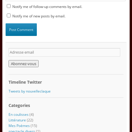
Notify me of follow-up comments by email.
Notify me of new posts by email.
A
d
r
e
s
s
Timeline Twitter
e
e
Tweets by nouvelleclaque
m
a
Categories
i
l
En coulisses
(4)
Littérature
(22)
Mes Poèmes
(15)
spectacle divers
(1)