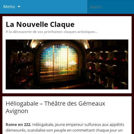
Menu
La Nouvelle Claque
A la découverte de vos prochaines claques artistiques…
Héliogabale – Théâtre des Gémeaux
Avignon
Rome en 222.
Héliogabale, jeune empereur sulfureux aux appétits
démesurés, scandalise son peuple en commettant chaque jour un