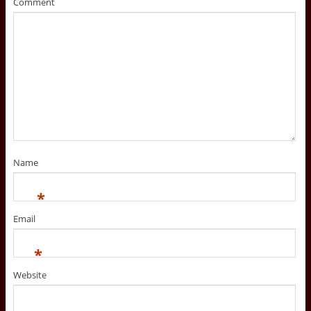
Comment
w
o
w
)
w
)
)
Name
*
Email
*
Website