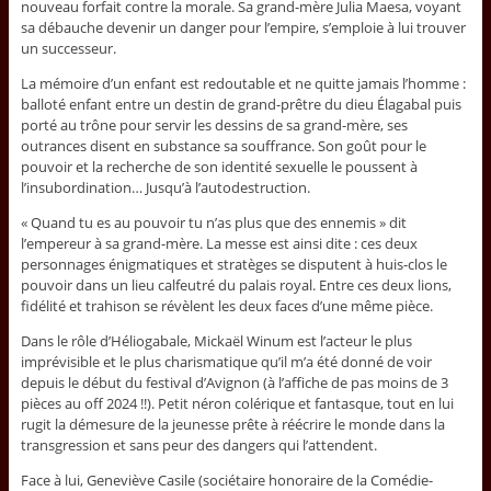
nouveau forfait contre la morale. Sa grand-mère Julia Maesa, voyant
sa débauche devenir un danger pour l’empire, s’emploie à lui trouver
un successeur.
La mémoire d’un enfant est redoutable et ne quitte jamais l’homme :
balloté enfant entre un destin de grand-prêtre du dieu Élagabal puis
porté au trône pour servir les dessins de sa grand-mère, ses
outrances disent en substance sa souffrance. Son goût pour le
pouvoir et la recherche de son identité sexuelle le poussent à
l’insubordination… Jusqu’à l’autodestruction.
« Quand tu es au pouvoir tu n’as plus que des ennemis » dit
l’empereur à sa grand-mère. La messe est ainsi dite : ces deux
personnages énigmatiques et stratèges se disputent à huis-clos le
pouvoir dans un lieu calfeutré du palais royal. Entre ces deux lions,
fidélité et trahison se révèlent les deux faces d’une même pièce.
Dans le rôle d’Héliogabale, Mickaël Winum est l’acteur le plus
imprévisible et le plus charismatique qu’il m’a été donné de voir
depuis le début du festival d’Avignon (à l’affiche de pas moins de 3
pièces au off 2024 !!). Petit néron colérique et fantasque, tout en lui
rugit la démesure de la jeunesse prête à réécrire le monde dans la
transgression et sans peur des dangers qui l’attendent.
Face à lui, Geneviève Casile (sociétaire honoraire de la Comédie-