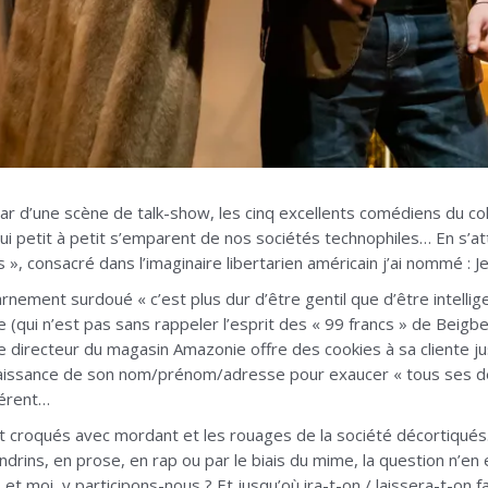
star d’une scène de talk-show, les cinq excellents comédiens du co
ie qui petit à petit s’emparent de nos sociétés technophiles… En s’a
», consacré dans l’imaginaire libertarien américain j’ai nommé : J
ement surdoué « c’est plus dur d’être gentil que d’être intellig
 (qui n’est pas sans rappeler l’esprit des « 99 francs » de Beigbe
irecteur du magasin Amazonie offre des cookies à sa cliente jusq
naissance de son nom/prénom/adresse pour exaucer « tous ses dési
férent…
croqués avec mordant et les rouages de la société décortiqués. «
andrins, en prose, en rap ou par le biais du mime, la question n’e
 et moi, y participons-nous ? Et jusqu’où ira-t-on / laissera-t-on fa