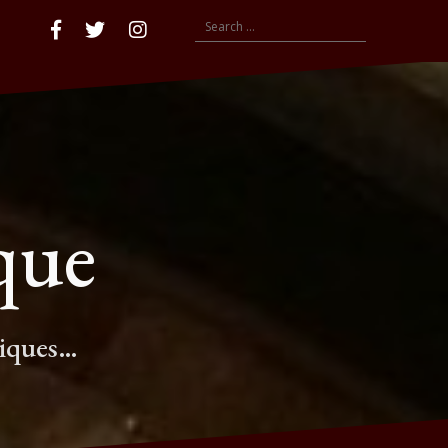
Search
Accueil
Facebook
compte
insta
for:
twitter
que
tiques…