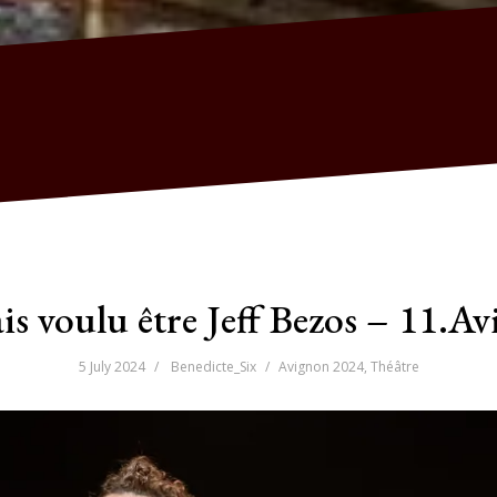
ais voulu être Jeff Bezos – 11.A
5 July 2024
Benedicte_Six
Avignon 2024
,
Théâtre