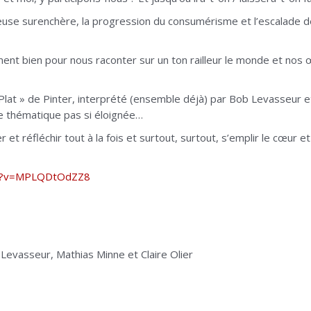
geuse surenchère, la progression du consumérisme et l’escalade d
ent bien pour nous raconter sur un ton railleur le monde et nos œ
-Plat » de Pinter, interprété (ensemble déjà) par Bob Levasseur 
e thématique pas si éloignée…
t réfléchir tout à la fois et surtout, surtout, s’emplir le cœur et 
tch?v=MPLQDtOdZZ8
Levasseur, Mathias Minne et Claire Olier