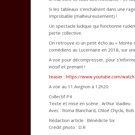
Si les tableaux s’enchaînent dans une ra
Improbable (malheureusement) !
Un spectacle ludique qui fonctionne rudem
perte collective.
On retrouve ici un petit écho au « Monte
comédiens au Lucernaire en 2018, sur un
A voir pour décompresser, pour s’informer e
incisif et prenant !
teaser : https://www.youtube.com/wa
A voir au 11.Avignon à 12h20
Collectif P4
Texte et mise en scène : Arthur Viadieu
Avec : Roma Blanchard, Chloé Chycki, Bob 
Rédaction article : Bénédicte Six
Crédit photo : D.R