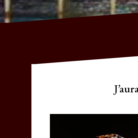
J’aur