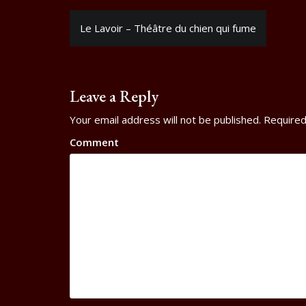
n
i
n
Post
d
n
d
o
d
o
Le Lavoir – Théâtre du chien qui fume
w
o
w
navigation
)
w
)
)
Leave a Reply
Your email address will not be published.
Required
Comment