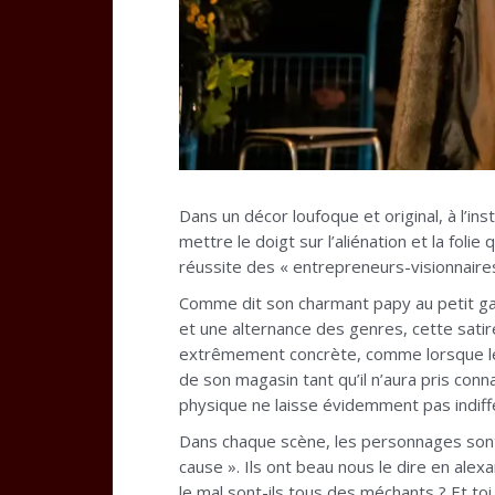
Dans un décor loufoque et original, à l’in
mettre le doigt sur l’aliénation et la fol
réussite des « entrepreneurs-visionnaires 
Comme dit son charmant papy au petit garn
et une alternance des genres, cette satire
extrêmement concrète, comme lorsque le d
de son magasin tant qu’il n’aura pris con
physique ne laisse évidemment pas indif
Dans chaque scène, les personnages sont 
cause ». Ils ont beau nous le dire en alex
le mal sont-ils tous des méchants ? Et toi,