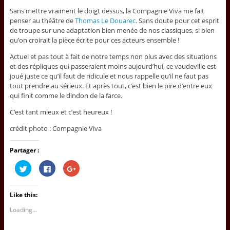
Sans mettre vraiment le doigt dessus, la Compagnie Viva me fait
penser au théâtre de
Thomas Le Douarec
. Sans doute pour cet esprit
de troupe sur une adaptation bien menée de nos classiques, si bien
qu’on croirait la pièce écrite pour ces acteurs ensemble !
Actuel et pas tout à fait de notre temps non plus avec des situations
et des répliques qui passeraient moins aujourd’hui, ce vaudeville est
joué juste ce qu’il faut de ridicule et nous rappelle qu’il ne faut pas
tout prendre au sérieux. Et après tout, c’est bien le pire d’entre eux
qui finit comme le dindon de la farce.
C’est tant mieux et c’est heureux !
crédit photo : Compagnie Viva
Partager :
C
C
C
l
l
l
i
i
i
c
c
c
k
k
k
Like this:
t
t
t
o
o
o
s
s
s
Loading...
h
h
h
a
a
a
r
r
r