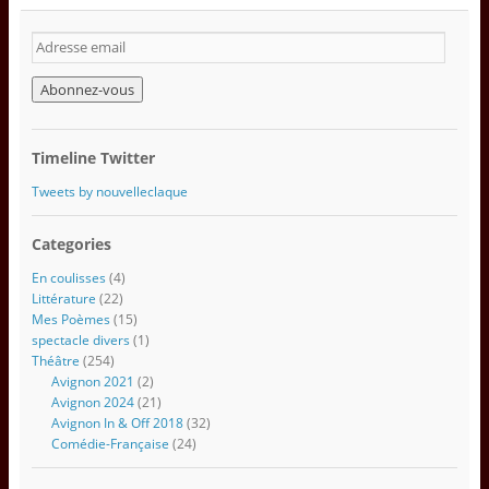
A
d
r
e
s
s
Timeline Twitter
e
e
Tweets by nouvelleclaque
m
a
Categories
i
l
En coulisses
(4)
Littérature
(22)
Mes Poèmes
(15)
spectacle divers
(1)
Théâtre
(254)
Avignon 2021
(2)
Avignon 2024
(21)
Avignon In & Off 2018
(32)
Comédie-Française
(24)