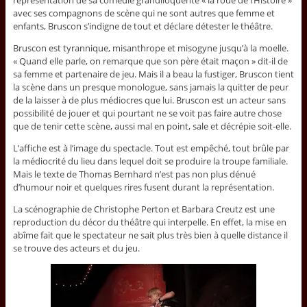
représentation de sa comédie grandiloquente « la roue de l’Histoire »
avec ses compagnons de scène qui ne sont autres que femme et
enfants, Bruscon s’indigne de tout et déclare détester le théâtre.
Bruscon est tyrannique, misanthrope et misogyne jusqu’à la moelle.
« Quand elle parle, on remarque que son père était maçon » dit-il de
sa femme et partenaire de jeu. Mais il a beau la fustiger, Bruscon tient
la scène dans un presque monologue, sans jamais la quitter de peur
de la laisser à de plus médiocres que lui. Bruscon est un acteur sans
possibilité de jouer et qui pourtant ne se voit pas faire autre chose
que de tenir cette scène, aussi mal en point, sale et décrépie soit-elle.
L’affiche est à l’image du spectacle. Tout est empêché, tout brûle par
la médiocrité du lieu dans lequel doit se produire la troupe familiale.
Mais le texte de Thomas Bernhard n’est pas non plus dénué
d’humour noir et quelques rires fusent durant la représentation.
La scénographie de Christophe Perton et Barbara Creutz est une
reproduction du décor du théâtre qui interpelle. En effet, la mise en
abîme fait que le spectateur ne sait plus très bien à quelle distance il
se trouve des acteurs et du jeu.