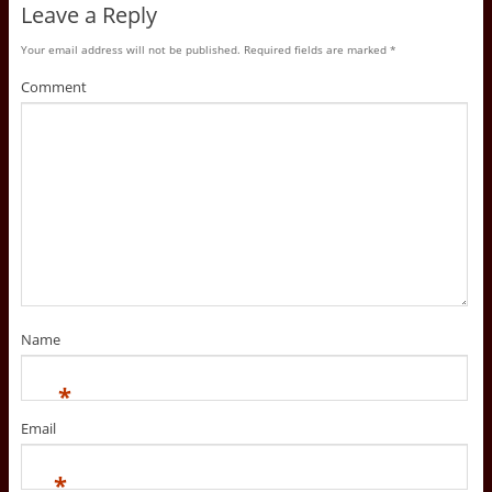
Leave a Reply
w
e
w
w
w
w
i
w
i
n
i
n
Your email address will not be published.
Required fields are marked
*
d
n
d
o
d
o
Comment
w
o
w
)
w
)
)
Name
*
Email
*