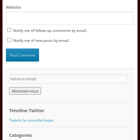
Website
Notify me of follow-up comments by email.
Notify me of new posts by email.
A
d
r
e
s
s
Timeline Twitter
e
e
Tweets by nouvelleclaque
m
a
Categories
i