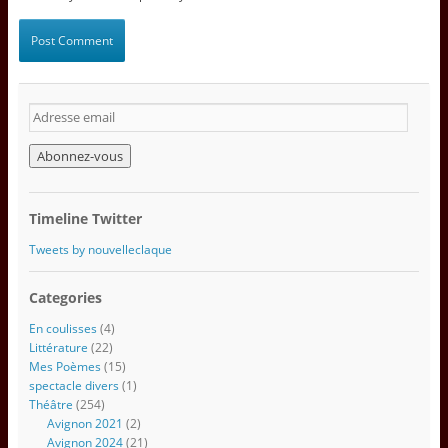
A
d
r
e
s
s
Timeline Twitter
e
e
Tweets by nouvelleclaque
m
a
Categories
i
l
En coulisses
(4)
Littérature
(22)
Mes Poèmes
(15)
spectacle divers
(1)
Théâtre
(254)
Avignon 2021
(2)
Avignon 2024
(21)