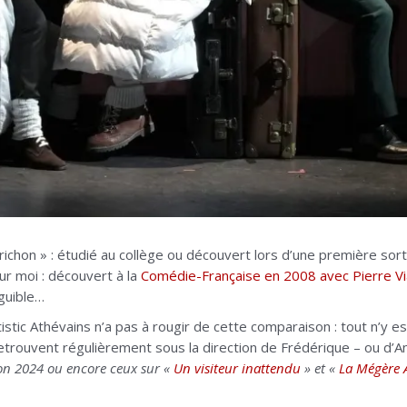
ichon » : étudié au collège ou découvert lors d’une première sort
ur moi : découvert à la
Comédie-Française en 2008 avec Pierre Vi
guible…
stic Athévains n’a pas à rougir de cette comparaison : tout n’y 
retrouvent régulièrement sous la direction de Frédérique – ou d’An
n 2024 ou encore ceux sur «
Un visiteur inattendu
» et «
La Mégère 