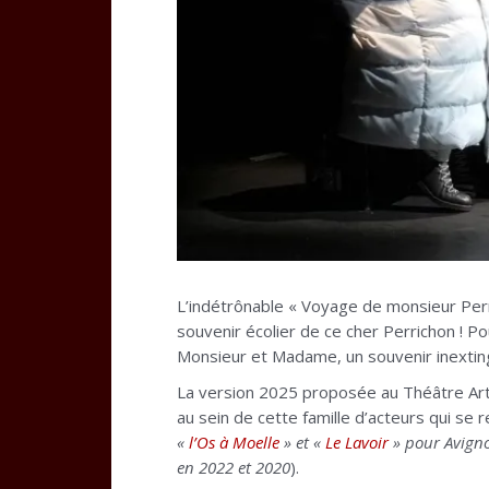
L’indétrônable « Voyage de monsieur Perr
souvenir écolier de ce cher Perrichon ! Po
Monsieur et Madame, un souvenir inextin
La version 2025 proposée au Théâtre Arti
au sein de cette famille d’acteurs qui se 
«
l’Os à Moelle
» et «
Le Lavoir
» pour Avigno
en 2022 et 2020
).