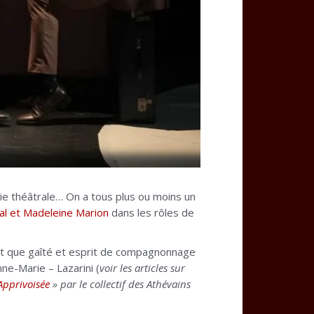
ie théâtrale… On a tous plus ou moins un
al et Madeleine Marion
dans les rôles de
est que gaîté et esprit de compagnonnage
ne-Marie – Lazarini (
voir les articles sur
Apprivoisée
» par le collectif des Athévains