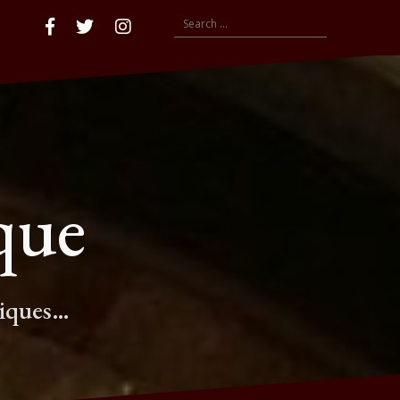
Search
Accueil
Facebook
compte
insta
for:
twitter
que
tiques…