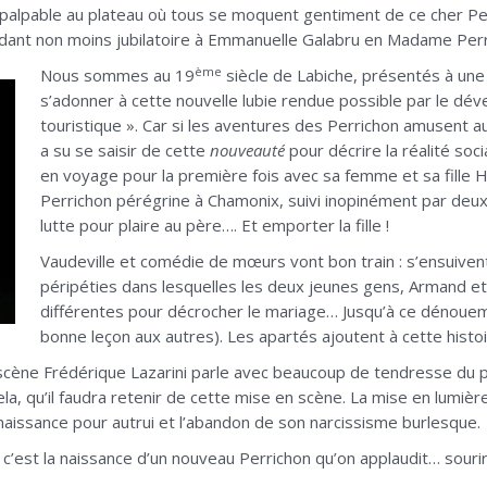
 palpable au plateau où tous se moquent gentiment de ce cher Per
endant non moins jubilatoire à Emmanuelle Galabru en Madame Perr
ème
Nous sommes au 19
siècle de Labiche, présentés à une
s’adonner à cette nouvelle lubie rendue possible par le dév
touristique ». Car si les aventures des Perrichon amusent a
a su se saisir de cette
nouveauté
pour décrire la réalité soc
en voyage pour la première fois avec sa femme et sa fille 
Perrichon pérégrine à Chamonix, suivi inopinément par deux
lutte pour plaire au père…. Et emporter la fille !
Vaudeville et comédie de mœurs vont bon train : s’ensuiven
péripéties dans lesquelles les deux jeunes gens, Armand et
différentes pour décrocher le mariage… Jusqu’à ce dénouemen
bonne leçon aux autres). Les apartés ajoutent à cette histoir
scène Frédérique Lazarini parle avec beaucoup de tendresse du pe
 cela, qu’il faudra retenir de cette mise en scène. La mise en lu
naissance pour autrui et l’abandon de son narcissisme burlesque.
 c’est la naissance d’un nouveau Perrichon qu’on applaudit… sourir