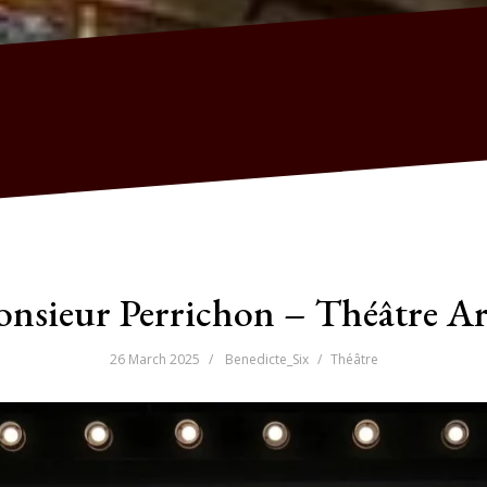
onsieur Perrichon – Théâtre Art
26 March 2025
Benedicte_Six
Théâtre