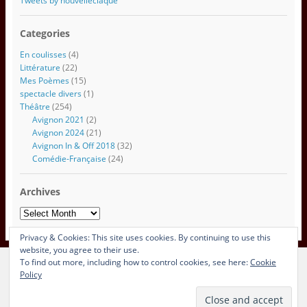
Tweets by nouvelleclaque
m
a
Categories
i
l
En coulisses
(4)
Littérature
(22)
Mes Poèmes
(15)
spectacle divers
(1)
Théâtre
(254)
Avignon 2021
(2)
Avignon 2024
(21)
Avignon In & Off 2018
(32)
Comédie-Française
(24)
Archives
Archives
Privacy & Cookies: This site uses cookies. By continuing to use this
website, you agree to their use.
To find out more, including how to control cookies, see here:
Cookie
View Full Site
Policy
Proudly powered by WordPress