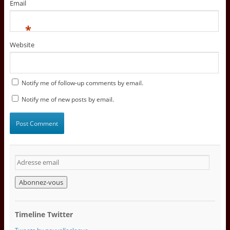
Email
*
Website
Notify me of follow-up comments by email.
Notify me of new posts by email.
A
d
r
e
s
s
Timeline Twitter
e
e