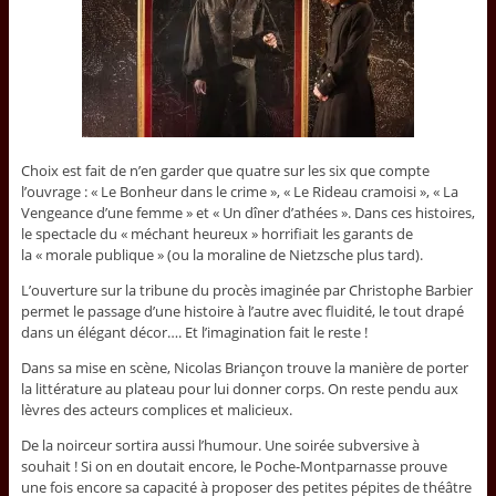
Choix est fait de n’en garder que quatre sur les six que compte
l’ouvrage : « Le Bonheur dans le crime », « Le Rideau cramoisi », « La
Vengeance d’une femme » et « Un dîner d’athées ». Dans ces histoires,
le spectacle du « méchant heureux » horrifiait les garants de
la « morale publique » (ou la moraline de Nietzsche plus tard).
L’ouverture sur la tribune du procès imaginée par Christophe Barbier
permet le passage d’une histoire à l’autre avec fluidité, le tout drapé
dans un élégant décor…. Et l’imagination fait le reste !
Dans sa mise en scène, Nicolas Briançon trouve la manière de porter
la littérature au plateau pour lui donner corps. On reste pendu aux
lèvres des acteurs complices et malicieux.
De la noirceur sortira aussi l’humour. Une soirée subversive à
souhait ! Si on en doutait encore, le Poche-Montparnasse prouve
une fois encore sa capacité à proposer des petites pépites de théâtre