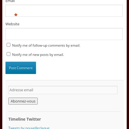
Email
*
Website
Notify me of follow-up comments by email.
Notify me of new posts by email.
A
d
r
e
s
s
Timeline Twitter
e
e
Tweets by nouvelleclaque