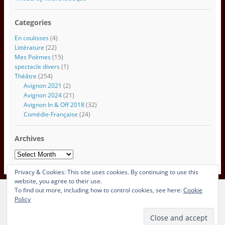
m
a
Categories
i
l
En coulisses
(4)
Littérature
(22)
Mes Poèmes
(15)
spectacle divers
(1)
Théâtre
(254)
Avignon 2021
(2)
Avignon 2024
(21)
Avignon In & Off 2018
(32)
Comédie-Française
(24)
Archives
Archives
Privacy & Cookies: This site uses cookies. By continuing to use this
website, you agree to their use.
To find out more, including how to control cookies, see here:
Cookie
View Full Site
Policy
Proudly powered by WordPress