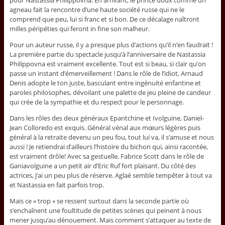
pour Nastassia Philippovna. En arrivant, le prince doux comme un
agneau fait la rencontre d’une haute société russe qui ne le
comprend que peu, lui si franc et si bon. De ce décalage naîtront
milles péripéties qui feront in fine son malheur.
Pour un auteur russe, il y a presque plus d’actions qu’il n’en faudrait !
La première partie du spectacle jusqu’à l’anniversaire de Nastassia
Philippovna est vraiment excellente. Tout est si beau, si clair qu’on
passe un instant d’émerveillement ! Dans le rôle de l’idiot, Arnaud
Denis adopte le ton juste, basculant entre ingénuité enfantine et
paroles philosophes, dévoilant une palette de jeu pleine de candeur
qui crée de la sympathie et du respect pour le personnage.
Dans les rôles des deux généraux Epantchine et Ivolguine, Daniel-
Jean Colloredo est exquis. Général vénal aux mœurs légères puis
général à la retraite devenu un peu fou, tout lui va, il s’amuse et nous
aussi ! Je retiendrai d’ailleurs l’histoire du bichon qui, ainsi racontée,
est vraiment drôle! Avec sa gestuelle, Fabrice Scott dans le rôle de
Ganiavolguine a un petit air d’Eric Ruf fort plaisant. Du côté des
actrices, j’ai un peu plus de réserve. Aglaé semble tempêter à tout va
et Nastassia en fait parfois trop.
Mais ce « trop » se ressent surtout dans la seconde partie où
s’enchaînent une foultitude de petites scènes qui peinent à nous
mener jusqu’au dénouement. Mais comment s’attaquer au texte de