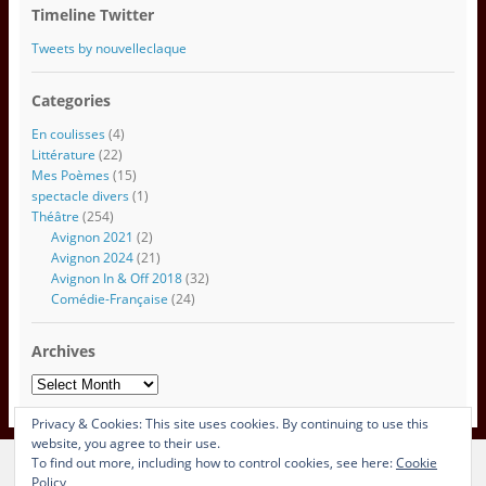
s
Timeline Twitter
e
e
Tweets by nouvelleclaque
m
a
Categories
i
l
En coulisses
(4)
Littérature
(22)
Mes Poèmes
(15)
spectacle divers
(1)
Théâtre
(254)
Avignon 2021
(2)
Avignon 2024
(21)
Avignon In & Off 2018
(32)
Comédie-Française
(24)
Archives
Archives
Privacy & Cookies: This site uses cookies. By continuing to use this
website, you agree to their use.
To find out more, including how to control cookies, see here:
Cookie
View Full Site
Policy