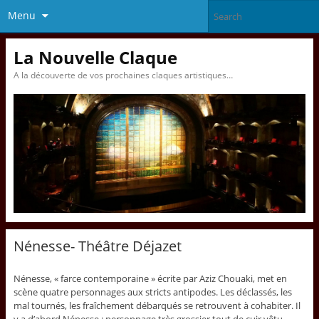
Menu
La Nouvelle Claque
A la découverte de vos prochaines claques artistiques…
Nénesse- Théâtre Déjazet
Nénesse, « farce contemporaine » écrite par Aziz Chouaki, met en
scène quatre personnages aux stricts antipodes. Les déclassés, les
mal tournés, les fraîchement débarqués se retrouvent à cohabiter. Il