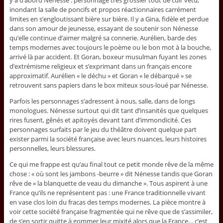
y a d’abord Nénesse : personnage très grossier tout de cuir vêtu,
inondant la salle de poncifs et propos réactionnaires carrément
limites en s’engloutissant bière sur bière. Il y a Gina, fidèle et perdue
dans son amour de jeunesse, essayant de soutenir son Nénesse
qu’elle continue d’aimer malgré sa connerie. Aurélien, barde des
temps modernes avec toujours le poème ou le bon mot à la bouche,
arrivé là par accident. Et Goran, boxeur musulman fuyant les zones
d’extrémisme religieux et s’exprimant dans un français encore
approximatif. Aurélien « le déchu » et Goran « le débarqué » se
retrouvent sans papiers dans le box miteux sous-loué par Nénesse.
Parfois les personnages s’adressent à nous, salle, dans de longs
monologues. Nénesse surtout qui dit tant d’insanités que quelques
rires fusent, gênés et apitoyés devant tant d’immondicité. Ces
personnages surfaits par le jeu du théâtre doivent quelque part
exister parmi la société française avec leurs nuances, leurs histoires
personnelles, leurs blessures.
Ce qui me frappe est qu’au final tout ce petit monde rêve de la même
chose : « où sont les jambons -beurre » dit Nénesse tandis que Goran
rêve de « la blanquette de veau du dimanche ». Tous aspirent à une
France qu’ils ne représentent pas : une France traditionnelle vivant
en vase clos loin du fracas des temps modernes. La pièce montre à
voir cette société française fragmentée qui ne rêve que de s’assimiler,
de s’en sortir quitte à gommer leur mixité alors que la France… c’est