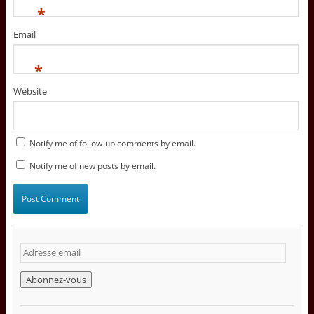
*
Email
*
Website
Notify me of follow-up comments by email.
Notify me of new posts by email.
A
d
r
e
s