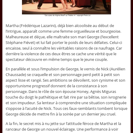
Martha (Frédérique Lazarini), déjà bien alcoolisée au début de
l’intrigue, apparaît comme une femme orgueilleuse et bourgeoise.
Malheureuse et déçue, elle maltraite son mari George (l’excellent
Stéphane Fiévet) et lui fait porter le poids de leurs défaites. Celui-ci
encaisse, seul à connaître les véritables raisons de ce naufrage. Car
derrière la violence de ces deux êtres se cache une vérité que le
spectateur découvre en même temps que le jeune couple.
En parallèle et sous l’impulsion de George, le vernis de Nick (Aurélien
Chaussade) se craquelle et son personnage perd petit à petit son
aspect lisse et rangé. Ses ambitions se dévoilent, son cynisme et son
opportunisme progressif donnent de la consistance à son
personnage. Dans le rôle de son épouse Honey, Agnès Miguras
touche du doigt le pathétique et fait rire par sa bêtise, son ivrognerie
et son impudeur. Sa lenteur à comprendre une situation compliquée
s’oppose à l’acuité de Nick. Tous ces faux-semblants tombent lorsque
George décide de mettre fin à la soirée par un dernier jeu cruel.
A la fin, le secret mis à nu jette sur l’attitude féroce de Martha et la
rancœur de George un nouvel éclairage. Une performance à voir