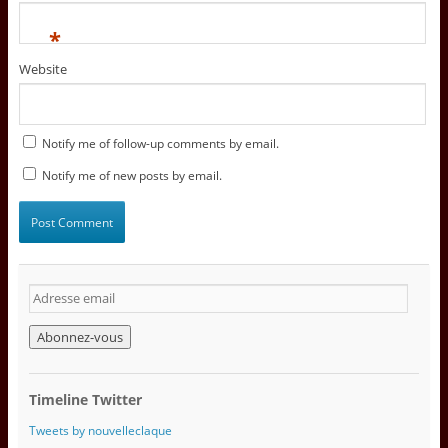
*
Website
Notify me of follow-up comments by email.
Notify me of new posts by email.
A
d
r
e
s
s
Timeline Twitter
e
e
Tweets by nouvelleclaque
m