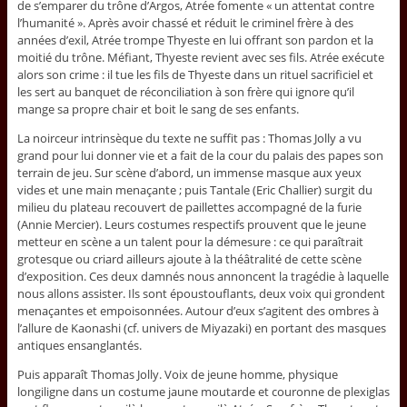
de s’emparer du trône d’Argos, Atrée fomente « un attentat contre
l’humanité ». Après avoir chassé et réduit le criminel frère à des
années d’exil, Atrée trompe Thyeste en lui offrant son pardon et la
moitié du trône. Méfiant, Thyeste revient avec ses fils. Atrée exécute
alors son crime : il tue les fils de Thyeste dans un rituel sacrificiel et
les sert au banquet de réconciliation à son frère qui ignore qu’il
mange sa propre chair et boit le sang de ses enfants.
La noirceur intrinsèque du texte ne suffit pas : Thomas Jolly a vu
grand pour lui donner vie et a fait de la cour du palais des papes son
terrain de jeu. Sur scène d’abord, un immense masque aux yeux
vides et une main menaçante ; puis Tantale (Eric Challier) surgit du
milieu du plateau recouvert de paillettes accompagné de la furie
(Annie Mercier). Leurs costumes respectifs prouvent que le jeune
metteur en scène a un talent pour la démesure : ce qui paraîtrait
grotesque ou criard ailleurs ajoute à la théâtralité de cette scène
d’exposition. Ces deux damnés nous annoncent la tragédie à laquelle
nous allons assister. Ils sont époustouflants, deux voix qui grondent
menaçantes et empoisonnées. Autour d’eux s’agitent des ombres à
l’allure de Kaonashi (cf. univers de Miyazaki) en portant des masques
antiques ensanglantés.
Puis apparaît Thomas Jolly. Voix de jeune homme, physique
longiligne dans un costume jaune moutarde et couronne de plexiglas