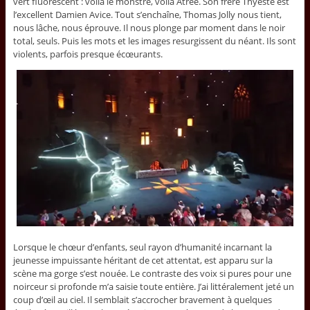
vert fluorescent : voilà le monstre, voilà Atrée. Son frère Thyeste est
l’excellent Damien Avice. Tout s’enchaîne, Thomas Jolly nous tient,
nous lâche, nous éprouve. Il nous plonge par moment dans le noir
total, seuls. Puis les mots et les images resurgissent du néant. Ils sont
violents, parfois presque écœurants.
Lorsque le chœur d’enfants, seul rayon d’humanité incarnant la
jeunesse impuissante héritant de cet attentat, est apparu sur la
scène ma gorge s’est nouée. Le contraste des voix si pures pour une
noirceur si profonde m’a saisie toute entière. J’ai littéralement jeté un
coup d’œil au ciel. Il semblait s’accrocher bravement à quelques