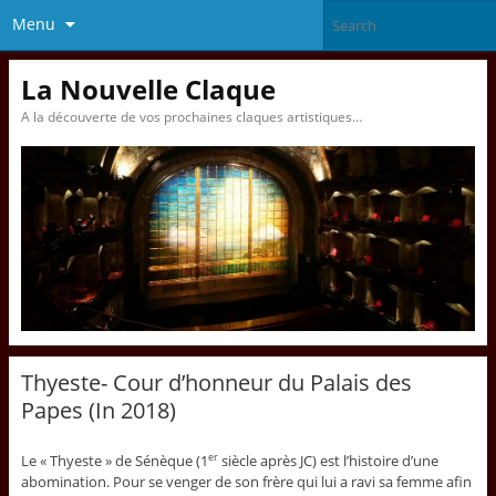
Menu
La Nouvelle Claque
A la découverte de vos prochaines claques artistiques…
Thyeste- Cour d’honneur du Palais des
Papes (In 2018)
Le « Thyeste » de Sénèque (1
siècle après JC) est l’histoire d’une
er
abomination. Pour se venger de son frère qui lui a ravi sa femme afin