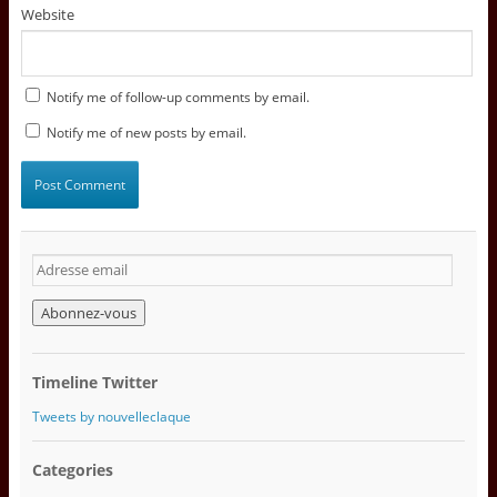
Website
Notify me of follow-up comments by email.
Notify me of new posts by email.
A
d
r
e
s
s
Timeline Twitter
e
e
Tweets by nouvelleclaque
m
a
Categories
i
l