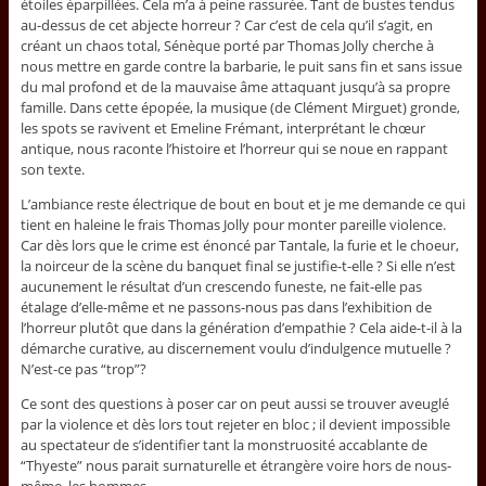
étoiles éparpillées. Cela m’a à peine rassurée. Tant de bustes tendus
au-dessus de cet abjecte horreur ? Car c’est de cela qu’il s’agit, en
créant un chaos total, Sénèque porté par Thomas Jolly cherche à
nous mettre en garde contre la barbarie, le puit sans fin et sans issue
du mal profond et de la mauvaise âme attaquant jusqu’à sa propre
famille. Dans cette épopée, la musique (de Clément Mirguet) gronde,
les spots se ravivent et Emeline Frémant, interprétant le chœur
antique, nous raconte l’histoire et l’horreur qui se noue en rappant
son texte.
L’ambiance reste électrique de bout en bout et je me demande ce qui
tient en haleine le frais Thomas Jolly pour monter pareille violence.
Car dès lors que le crime est énoncé par Tantale, la furie et le choeur,
la noirceur de la scène du banquet final se justifie-t-elle ? Si elle n’est
aucunement le résultat d’un crescendo funeste, ne fait-elle pas
étalage d’elle-même et ne passons-nous pas dans l’exhibition de
l’horreur plutôt que dans la génération d’empathie ? Cela aide-t-il à la
démarche curative, au discernement voulu d’indulgence mutuelle ?
N’est-ce pas “trop”?
Ce sont des questions à poser car on peut aussi se trouver aveuglé
par la violence et dès lors tout rejeter en bloc ; il devient impossible
au spectateur de s’identifier tant la monstruosité accablante de
“Thyeste” nous parait surnaturelle et étrangère voire hors de nous-