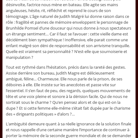
désinvolte, l’actrice nous mène en bateau. Elle agite ses mains
anguleuses, hésite, rit, réfléchit et reprend le cours de son
témoignage. L’âge naturel de Judith Malgré lui donne raison dans ce
rôle : fragilité et pannes de mémoire enveloppent le personnage de
Brunhilde Pomsel d’une douceur qui nous donne à nous spectateurs
un étrange sentiment… Car il faut se l’avouer : cette vieille dame est
décidément bien sympathique ! Inoffensive, elle parait comme une
enfant malgré son déni de responsabilité et son arrivisme tranquille.
Quelle est vraiment sa personnalité ? N’est-elle que sournoiserie et
manipulation ?
Tout est rythmé dans l’hésitation, précis dans la rareté des gestes.
Assise derrière son bureau, Judith Magre est délicieusement
ambiguë, féline… Charmeuse. Elle nous parle de la prison, de ses
déboires à elle. Elle insiste sur les anecdotes et passe vite sur
l’essentiel. Il s’en faut de peu, des regards, quelques mouvements de
tête et une voix pleine et sonore à la dérision facile. Qui de nous ne
sortirait sous le charme ? Qu’en pensez alors et de qui est-on la
dupe ? Et si cette femme elle-même s’était fait dupée par le charisme
des « dirigeants politiques » d’alors ?…
L’ambiguïté demeure quant à sa réelle ignorance de la solution finale
et nous rappelle d’une certaine manière l’importance de continuer à
porter la mémoire de la seconde guerre mondiale et de se demander