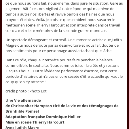
ce que nous aurions fait, nous-même, dans pareille situation. Gare au
jugement hâtif, restons vigilant à notre époque qui malmène de
temps à autre nos libertés et ravive parfois des haines que nous
croyons éteintes. Voilà, je crois ce que semblent nous susurrer le
metteur en scène Thierry Harcourt et son interprète dans ce travail
sur « la » et « les » mémoires de la seconde guerre mondiale.
Un spectacle dérangeant et corrosif. Une immense actrice que Judith
Magre qui nous déroute par sa désinvolture et nous fait douter de
nos sentiments pour ce personnage aussi attachant que lâche.
Dans ce rôle, chaque interprète pourra faire pencher la balance
comme il/elle le souhaite. Nous sommes ici sur la crête et y restons
jusqu’au bout… Outre l’évidente performance d’actrice, c’est cette
période d’histoire qui n’a pas encore cessée d’être actuelle qui vaut le
coup qu’on s’y attache !
crédit photo : Photo Lot
Une Vie allemande
de Christopher Hampton tiré de la vie et des témoignages de
Brunhilde Pomsel
Adaptation française Dominique Hollier
Mise en scène Thierry Harcourt
Avec Judith Magre