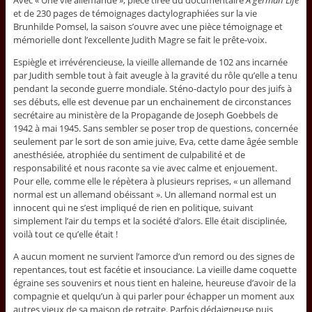
Avec « Une vie allemande », pièce tirée du documentaire
A german Life
et de 230 pages de témoignages dactylographiées sur la vie
Brunhilde Pomsel, la saison s’ouvre avec une pièce témoignage et
mémorielle dont l’excellente Judith Magre se fait le prête-voix.
Espiègle et irrévérencieuse, la vieille allemande de 102 ans incarnée
par Judith semble tout à fait aveugle à la gravité du rôle qu’elle a tenu
pendant la seconde guerre mondiale. Sténo-dactylo pour des juifs à
ses débuts, elle est devenue par un enchainement de circonstances
secrétaire au ministère de la Propagande de Joseph Goebbels de
1942 à mai 1945. Sans sembler se poser trop de questions, concernée
seulement par le sort de son amie juive, Eva, cette dame âgée semble
anesthésiée, atrophiée du sentiment de culpabilité et de
responsabilité et nous raconte sa vie avec calme et enjouement.
Pour elle, comme elle le répètera à plusieurs reprises, « un allemand
normal est un allemand obéissant ». Un allemand normal est un
innocent qui ne s’est impliqué de rien en politique, suivant
simplement l’air du temps et la société d’alors. Elle était disciplinée,
voilà tout ce qu’elle était !
A aucun moment ne survient l’amorce d’un remord ou des signes de
repentances, tout est facétie et insouciance. La vieille dame coquette
égraine ses souvenirs et nous tient en haleine, heureuse d’avoir de la
compagnie et quelqu’un à qui parler pour échapper un moment aux
autres vieux de sa maison de retraite. Parfois dédaigneuse puis