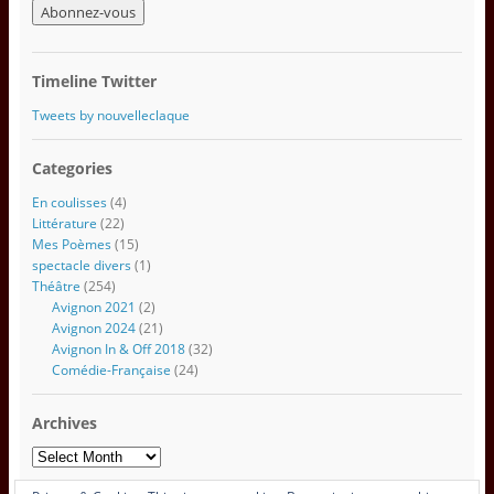
r
e
s
s
Timeline Twitter
e
e
Tweets by nouvelleclaque
m
a
Categories
i
l
En coulisses
(4)
Littérature
(22)
Mes Poèmes
(15)
spectacle divers
(1)
Théâtre
(254)
Avignon 2021
(2)
Avignon 2024
(21)
Avignon In & Off 2018
(32)
Comédie-Française
(24)
Archives
Archives