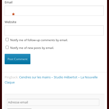
Email
*
Website
Notify me of follow-up comments by email.
Notify me of new posts by email.
Pingback:
Cendres sur les mains – Studio Hébertot – La Nouvelle
Claque
A
d