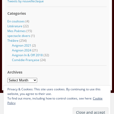
e
Tweets by nouvelleclaque
m
a
Categories
i
l
En coulisses
(4)
Littérature
(22)
Mes Poèmes
(15)
spectacle divers
(1)
Théâtre
(254)
Avignon 2021
(2)
Avignon 2024
(21)
Avignon In & Off 2018
(32)
Comédie-Française
(24)
Archives
Archives
Privacy & Cookies: This site uses cookies. By continuing to use this
website, you agree to their use.
To find out more, including how to control cookies, see here:
Cookie
View Full Site
Policy
Proudly powered by WordPress