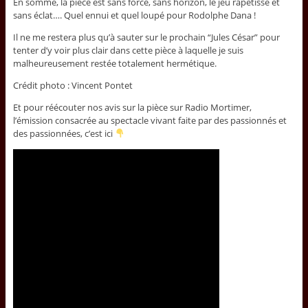
En somme, la pièce est sans force, sans horizon, le jeu rapetissé et
sans éclat…. Quel ennui et quel loupé pour Rodolphe Dana !
Il ne me restera plus qu’à sauter sur le prochain “Jules César” pour
tenter d’y voir plus clair dans cette pièce à laquelle je suis
malheureusement restée totalement hermétique.
Crédit photo : Vincent Pontet
Et pour réécouter nos avis sur la pièce sur Radio Mortimer,
l’émission consacrée au spectacle vivant faite par des passionnés et
des passionnées, c’est ici