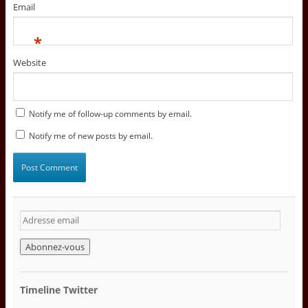
Email
*
Website
Notify me of follow-up comments by email.
Notify me of new posts by email.
A
d
r
e
s
s
Timeline Twitter
e