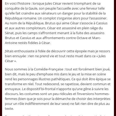
En voici l’histoire : lorsque Jules César revient triomphant de sa
conquête de la Gaule, son peuple l’accueille avec une ferveur telle
qu’elle fait craindre aux sénateurs un danger pour la stabilité de la
République romaine. Un complot s’organise alors pour l’assassiner.
Au nom de la République, Brutus qui aime César s’associe à Cassius
et aux autres comploteurs. César est assassiné en plein siège du
Sénat, puis les camps s’affrontent menant à la fuite des assassins
Brutus et Cassius et aux affrontements contre Octave et Marc-
Antoine restés fidèles à César.
J’étais enthousiaste à l’idée de découvrir cette épopée mais je ressors
bien ennuyée : rien ne prend vie et tout reste muet dans ce « Jules
César ».
Nous sommes à la Comédie-Française : tout est forcément bien joué,
bien dit, mais le peu d’emphase mis dans le jeu et la mise en scène
rend les personnages illustres pathétiques. Ce qui doit être épique se
transforme en réel. Tout redescend, se rapetisse, devient commun et
ennuyeux. Le dispositif bi-frontal n’apporte qu’une gêne à suivre les
discours, les costumes sont un peu ridicules et l’inversions hommes-
femmes (bien que je sois pour la démarche de choisir des interprètes
pour un rôle indifféremment de leur sexe) ne fait rien dire de plus au
texte.