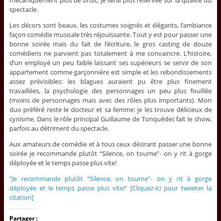
mécaniquement plus de bruit, je serai plus réservée sur la qualité du
spectacle.
Les décors sont beaux, les costumes soignés et élégants, l’ambiance
façon comédie musicale très réjouissante. Tout y est pour passer une
bonne soirée mais du fait de l’écriture, le gros casting de douze
comédiens ne parvient pas totalement à me convaincre. L’histoire,
d’un employé un peu faible laissant ses supérieurs se servir de son
appartement comme garçonnière est simple et les rebondissements
assez prévisibles: les blagues auraient pu être plus finement
travaillées, la psychologie des personnages un peu plus fouillée
(moins de personnages mais avec des rôles plus importants). Mon
duo préféré reste le docteur et sa femme: je les trouve délicieux de
cynisme. Dans le rôle principal Guillaume de Tonquédec fait le show,
parfois au détriment du spectacle.
Aux amateurs de comédie et à tous ceux désirant passer une bonne
soirée je recommande plutôt “Silence, on tourne”- on y rit à gorge
déployée et le temps passe plus vite!
“Je recommande plutôt “Silence, on tourne”- on y rit à gorge
déployée et le temps passe plus vite!” [Cliquez-ici pour tweeter la
citation]
Partager :