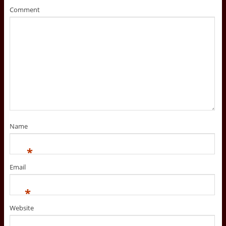
o
d
o
Comment
w
o
w
)
w
)
)
Name
*
Email
*
Website