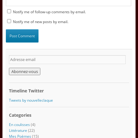
Notify me of follow-up comments by email.
Notify me of new posts by email.
A
d
r
e
s
s
Timeline Twitter
e
e
Tweets by nouvelleclaque
m
a
Categories
i
l
En coulisses
(4)
Littérature
(22)
Mes Poèmes
(15)