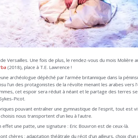
 de Versailles. Une fois de plus, le rendez-vous du mois Molière 
rba
(2018), place à T.E. Lawrence !
 jeune archéologue dépêché par l’armée britannique dans la pénins
nsu l’un des protagonistes de la révolte menant les arabes vers l’
ommes, cet espoir sera réduit à néant et le partage des terres s
Sykes-Picot.
ques pouvant entraîner une gymnastique de l’esprit, tout est vif e
oisis nous transportent d’un lieu à l’autre.
effet une patte, une signature : Eric Bouvron est de ceux-là.
ont chères : adaptation théâtrale du récit d’un ailleurs, choix d’