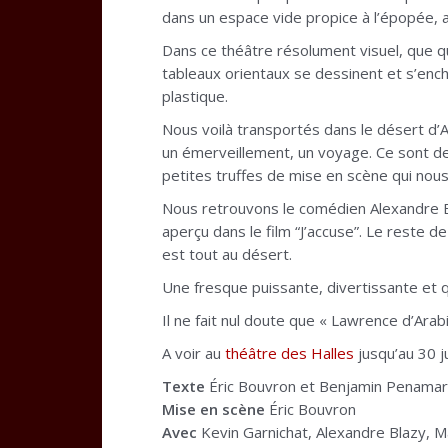
dans un espace vide propice à l’épopée, a
Dans ce théâtre résolument visuel, que q
tableaux orientaux se dessinent et s’ench
plastique.
Nous voilà transportés dans le désert d’A
un émerveillement, un voyage. Ce sont de
petites truffes de mise en scène qui nous
Nous retrouvons le comédien Alexandre B
aperçu dans le film “J’accuse”. Le reste 
est tout au désert.
Une fresque puissante, divertissante et qu
Il ne fait nul doute que « Lawrence d’Arab
A voir au
théâtre des Halles
jusqu’au 30 jui
Texte
Éric Bouvron et Benjamin Penamar
Mise en scène
Éric Bouvron
Avec
Kevin Garnichat, Alexandre Blazy, Ma