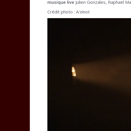
musique live
Julien Gonzales, Raphaël Mail
Crédit photo : A.Vinot