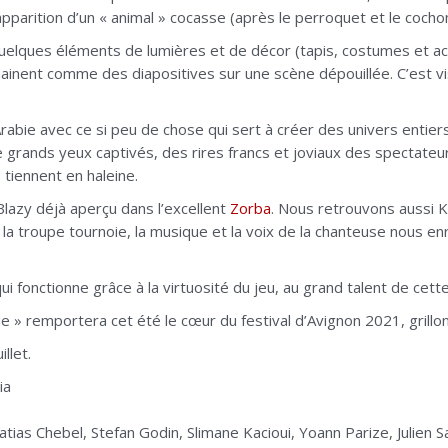
pparition d’un « animal » cocasse (après le perroquet et le coch
uelques éléments de lumières et de décor (tapis, costumes et ac
ainent comme des diapositives sur une scène dépouillée. C’est vi
rabie avec ce si peu de chose qui sert à créer des univers entier
 grands yeux captivés, des rires francs et joviaux des spectateu
 tiennent en haleine.
lazy déjà aperçu dans l’excellent
Zorba
. Nous retrouvons aussi 
de la troupe tournoie, la musique et la voix de la chanteuse nous 
i fonctionne grâce à la virtuosité du jeu, au grand talent de cette
ie » remportera cet été le cœur du festival d’Avignon 2021, grillon
llet.
ia
tias Chebel, Stefan Godin, Slimane Kacioui, Yoann Parize, Julien 