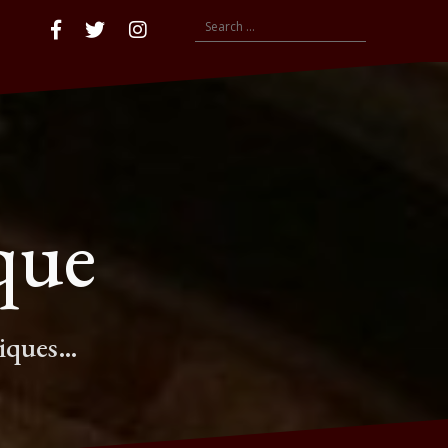
Search
Accueil
Facebook
compte
insta
for:
twitter
que
tiques…