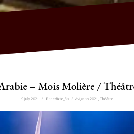
Arabie – Mois Molière / Théâtre
9 July 2021
Benedicte_Six
Avignon 2021
,
Théâtre