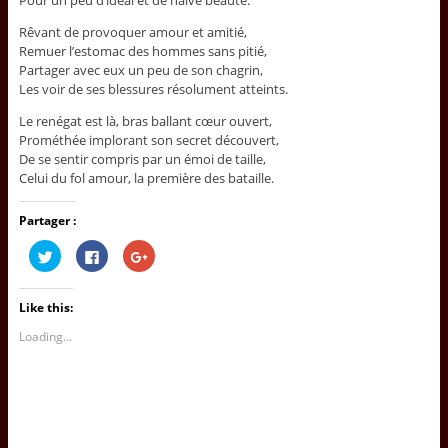
Pour un peu d’idéal et de naïve beauté.
Rêvant de provoquer amour et amitié,
Remuer l’estomac des hommes sans pitié,
Partager avec eux un peu de son chagrin,
Les voir de ses blessures résolument atteints.
Le renégat est là, bras ballant cœur ouvert,
Prométhée implorant son secret découvert,
De se sentir compris par un émoi de taille,
Celui du fol amour, la première des bataille.
Partager :
C
C
C
l
l
l
i
i
i
c
c
c
k
k
k
Like this:
t
t
t
o
o
o
s
s
s
Loading...
h
h
h
a
a
a
r
r
r
e
e
e
o
o
o
n
n
n
T
F
G
w
a
o
i
c
o