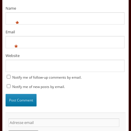
Name
*
Email
*
Website
Notify me of follow-up comments by email.
Notify me of new posts by email.
A
d