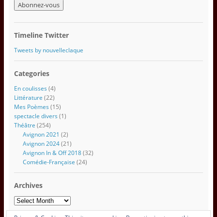
r
e
s
s
Timeline Twitter
e
e
Tweets by nouvelleclaque
m
a
Categories
i
l
En coulisses
(4)
Littérature
(22)
Mes Poèmes
(15)
spectacle divers
(1)
Théâtre
(254)
Avignon 2021
(2)
Avignon 2024
(21)
Avignon In & Off 2018
(32)
Comédie-Française
(24)
Archives
Archives