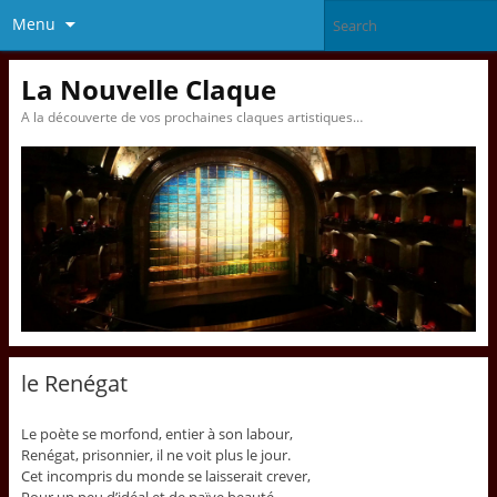
Menu
La Nouvelle Claque
A la découverte de vos prochaines claques artistiques…
le Renégat
Le poète se morfond, entier à son labour,
Renégat, prisonnier, il ne voit plus le jour.
Cet incompris du monde se laisserait crever,