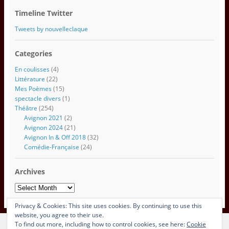
s
Timeline Twitter
e
e
Tweets by nouvelleclaque
m
a
Categories
i
l
En coulisses
(4)
Littérature
(22)
Mes Poèmes
(15)
spectacle divers
(1)
Théâtre
(254)
Avignon 2021
(2)
Avignon 2024
(21)
Avignon In & Off 2018
(32)
Comédie-Française
(24)
Archives
Archives
Privacy & Cookies: This site uses cookies. By continuing to use this
website, you agree to their use.
To find out more, including how to control cookies, see here:
Cookie