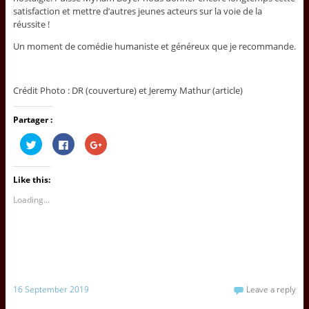
satisfaction et mettre d’autres jeunes acteurs sur la voie de la
réussite !
Un moment de comédie humaniste et généreux que je recommande.
Crédit Photo : DR (couverture) et Jeremy Mathur (article)
Partager :
C
C
C
l
l
l
i
i
i
c
c
c
k
k
k
Like this:
t
t
t
o
o
o
s
s
s
Loading...
h
h
h
a
a
a
r
r
r
e
e
e
o
o
o
n
n
n
T
F
G
w
a
o
i
c
o
t
e
g
16 September 2019
Leave a reply
t
b
l
e
o
e
r
o
+