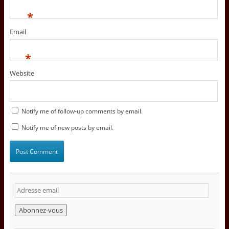
*
Email
*
Website
Notify me of follow-up comments by email.
Notify me of new posts by email.
A
d
r
e
s