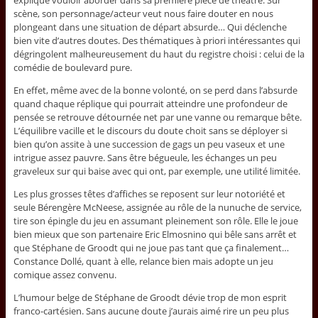
explique vouloir aborder dans sa première pièce de théâtre. Sur
scène, son personnage/acteur veut nous faire douter en nous
plongeant dans une situation de départ absurde… Qui déclenche
bien vite d’autres doutes. Des thématiques à priori intéressantes qui
dégringolent malheureusement du haut du registre choisi : celui de la
comédie de boulevard pure.
En effet, même avec de la bonne volonté, on se perd dans l’absurde
quand chaque réplique qui pourrait atteindre une profondeur de
pensée se retrouve détournée net par une vanne ou remarque bête.
L’équilibre vacille et le discours du doute choit sans se déployer si
bien qu’on assite à une succession de gags un peu vaseux et une
intrigue assez pauvre. Sans être bégueule, les échanges un peu
graveleux sur qui baise avec qui ont, par exemple, une utilité limitée.
Les plus grosses têtes d’affiches se reposent sur leur notoriété et
seule Bérengère McNeese, assignée au rôle de la nunuche de service,
tire son épingle du jeu en assumant pleinement son rôle. Elle le joue
bien mieux que son partenaire Eric Elmosnino qui bêle sans arrêt et
que Stéphane de Groodt qui ne joue pas tant que ça finalement…
Constance Dollé, quant à elle, relance bien mais adopte un jeu
comique assez convenu.
L’humour belge de Stéphane de Groodt dévie trop de mon esprit
franco-cartésien. Sans aucune doute j’aurais aimé rire un peu plus