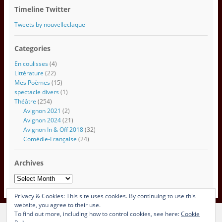
s
Timeline Twitter
e
e
Tweets by nouvelleclaque
m
a
Categories
i
l
En coulisses
(4)
Littérature
(22)
Mes Poèmes
(15)
spectacle divers
(1)
Théâtre
(254)
Avignon 2021
(2)
Avignon 2024
(21)
Avignon In & Off 2018
(32)
Comédie-Française
(24)
Archives
Archives
Privacy & Cookies: This site uses cookies. By continuing to use this
website, you agree to their use.
To find out more, including how to control cookies, see here:
Cookie