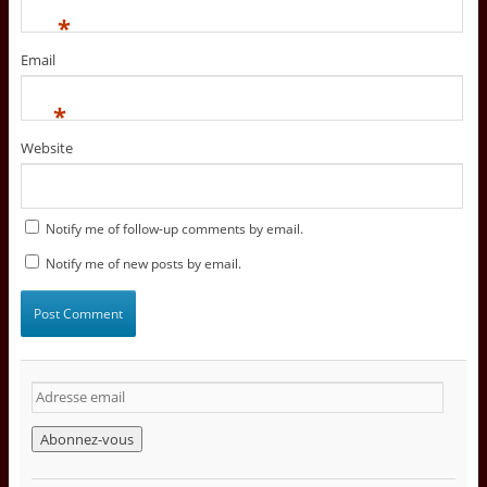
*
Email
*
Website
Notify me of follow-up comments by email.
Notify me of new posts by email.
A
d
r
e
s