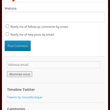
*
Website
Notify me of follow-up comments by email.
Notify me of new posts by email.
A
d
r
e
s
s
Timeline Twitter
e
e
Tweets by nouvelleclaque
m
a
Categories